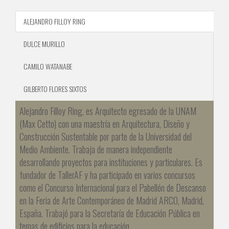
ALEJANDRO FILLOY RING
DULCE MURILLO
CAMILO WATANABE
GILBERTO FLORES SIXTOS
Alejandro Filloy Ring, es Arquitecto egresado de la UNAM
(Max Cetto) con una maestría en
Arquitectura, Diseño y
Construcción Sustentable por parte de la Universidad del
Medio Ambiente.
Trabaja de manera independiente
desarrollando proyectos para instituciones y particulares. Es
fundador de TallerAF y ha participado en varios concursos
como el Concurso Internacional para el Pabellón de Descanso
en la Feria de Arte Contemporáneo de Madrid ARCO, Madrid,
España. Trabajó para la Secretaría de Educación Pública en
temas de edificios para la educación.